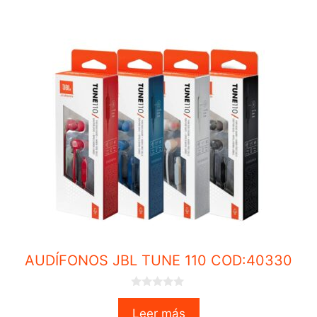
AUDÍFONOS JBL TUNE 110 COD:40330
0
o
Leer más
u