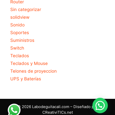
Router
Sin categorizar
solidview
Sonido
Soportes
Suministros
Switch
Teclados
Teclados y Mouse
Telones de proyeccion
UPS y Baterías
© 2026 Labodeguitacali.com – Diseñado por
CReativiTICs.net