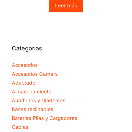
o
Leer más
u
t
o
f
5
Categorías
Accesorios
Accesorios Gamers
Adaptador
Almacenamiento
Audifonos y Diademas
bases reclinables
Baterías Pilas y Cargadores
Cables