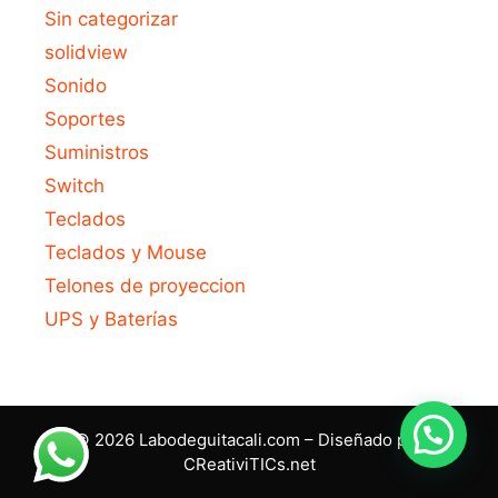
Sin categorizar
solidview
Sonido
Soportes
Suministros
Switch
Teclados
Teclados y Mouse
Telones de proyeccion
UPS y Baterías
© 2026 Labodeguitacali.com – Diseñado por
CReativiTICs.net