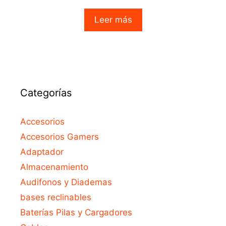
0
o
Leer más
u
t
o
f
5
Categorías
Accesorios
Accesorios Gamers
Adaptador
Almacenamiento
Audifonos y Diademas
bases reclinables
Baterías Pilas y Cargadores