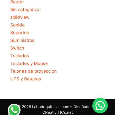
Router
Sin categorizar
solidview
Sonido
Soportes
Suministros
Switch
Teclados
Teclados y Mouse
Telones de proyeccion
UPS y Baterías
© 2026 Labodeguitacali.com – Diseñado por
CReativiTICs.net