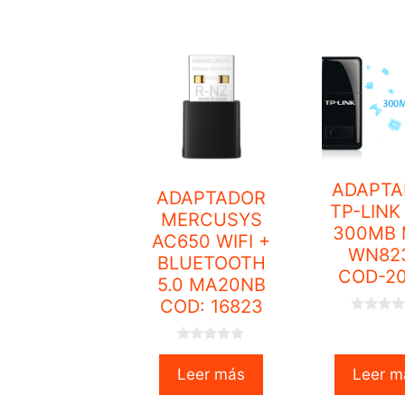
o
5
f
5
ADAPTA
ADAPTADOR
TP-LINK
MERCUSYS
300MB 
AC650 WIFI +
WN82
BLUETOOTH
COD-20
5.0 MA20NB
COD: 16823
0
o
u
0
t
o
Leer más
Leer m
o
u
f
t
5
o