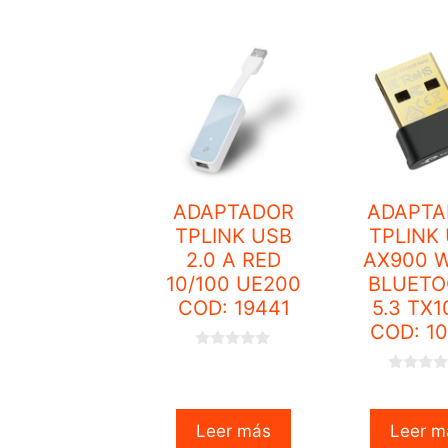
f
5
ADAPTADOR
ADAPTA
TPLINK USB
TPLINK
2.0 A RED
AX900 W
10/100 UE200
BLUETO
COD: 19441
5.3 TX
COD: 1
0
o
0
u
o
t
u
o
t
f
Leer más
Leer m
o
5