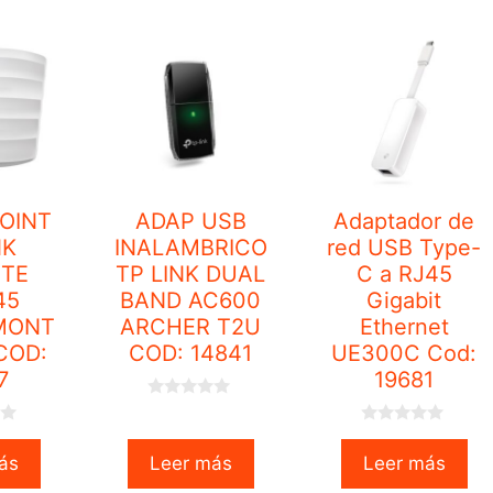
OINT
ADAP USB
Adaptador de
NK
INALAMBRICO
red USB Type-
ITE
TP LINK DUAL
C a RJ45
45
BAND AC600
Gigabit
MONT
ARCHER T2U
Ethernet
COD:
COD: 14841
UE300C Cod:
7
19681
0
o
0
u
o
t
ás
Leer más
Leer más
u
o
t
f