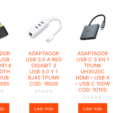
5
f
5
DOR
ADAPTADOR
ADAPTADOR
 USB
USB 3.0 A RED
USB C 3 EN 1
IFI 6
GIGABIT 3
TPLINK
OTH
USB 3.0 Y 1
UH3020C
10UB
RJ45 TPLINK
HDMI – USB A
0065
COD: 16526
– USB C 100W
COD: 10100
0
o
0
u
o
t
ás
Leer más
Leer más
u
o