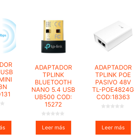
o
5
f
5
DOR
ADAPTADOR
ADAPTADOR
 USB
TPLINK
TPLINK POE
MINI
BLUETOOTH
PASIVO 48V
3N
NANO 5.4 USB
TL-POE4824G
131
UB500 COD:
COD:18363
15272
0
o
0
u
o
t
ás
Leer más
Leer más
u
o
t
f
o