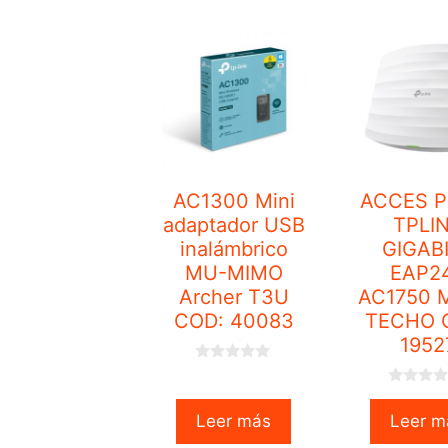
AC1300 Mini
ACCES P
adaptador USB
TPLI
inalámbrico
GIGAB
MU-MIMO
EAP2
Archer T3U
AC1750 
COD: 40083
TECHO 
1952
0
o
0
u
o
t
Leer más
Leer m
u
o
t
f