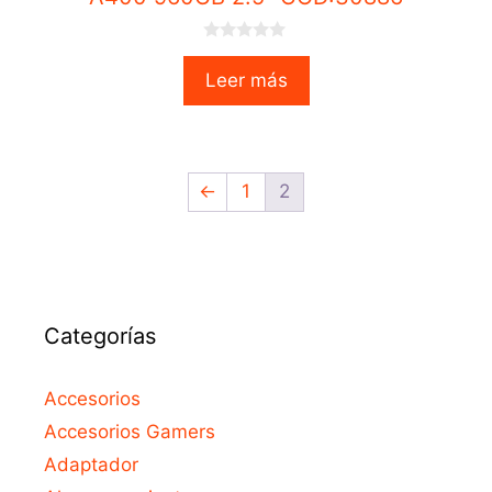
0
o
Leer más
u
t
o
f
5
←
1
2
Categorías
Accesorios
Accesorios Gamers
Adaptador