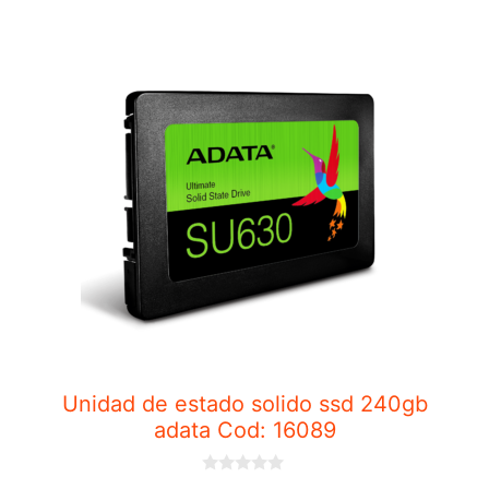
f
5
Unidad de estado solido ssd 240gb
adata Cod: 16089
0