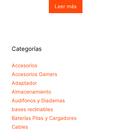
o
Leer más
u
t
o
f
5
Categorías
Accesorios
Accesorios Gamers
Adaptador
Almacenamiento
Audifonos y Diademas
bases reclinables
Baterías Pilas y Cargadores
Cables