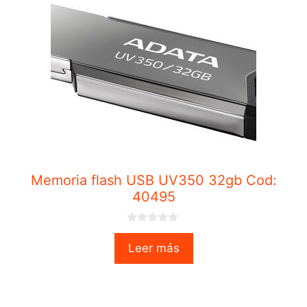
Memoria flash USB UV350 32gb Cod:
40495
0
o
Leer más
u
t
o
f
5