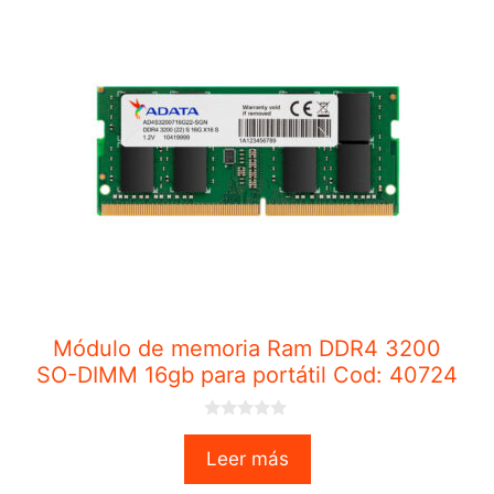
Módulo de memoria Ram DDR4 3200
SO-DIMM 16gb para portátil Cod: 40724
0
o
Leer más
u
t
o