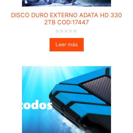
DISCO DURO EXTERNO ADATA HD 330
2TB COD:17447
0
o
Leer más
u
t
o
f
5