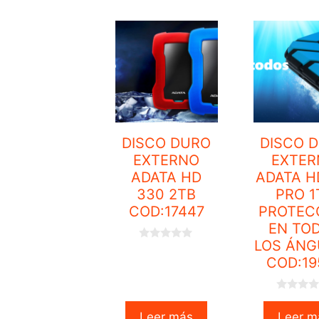
DISCO DURO
DISCO 
EXTERNO
EXTER
ADATA HD
ADATA H
330 2TB
PRO 1
COD:17447
PROTEC
EN TO
LOS ÁNG
0
o
COD:19
u
t
o
f
0
5
o
Leer más
Leer m
u