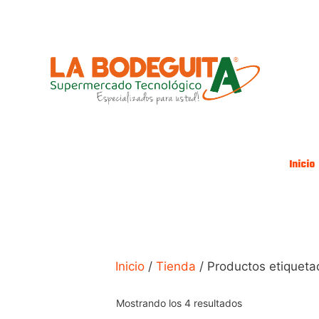
Saltar
al
contenido
Inicio
Inicio
/
Tienda
/ Productos etiquet
Mostrando los 4 resultados