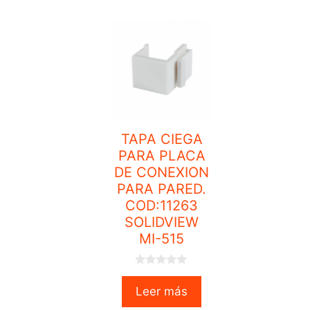
TAPA CIEGA
PARA PLACA
DE CONEXION
PARA PARED.
COD:11263
SOLIDVIEW
MI-515
0
o
Leer más
u
t