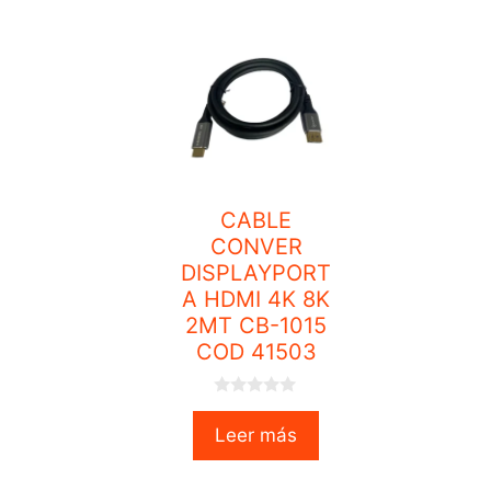
CABLE
CONVER
DISPLAYPORT
A HDMI 4K 8K
2MT CB-1015
COD 41503
0
o
Leer más
u
t
o
f