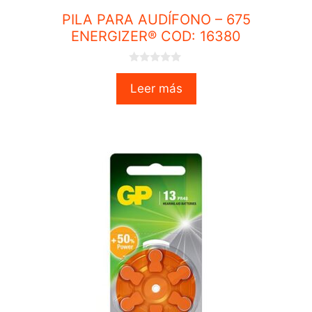
PILA PARA AUDÍFONO – 675
ENERGIZER® COD: 16380
0
o
Leer más
u
t
o
f
5