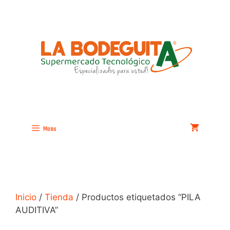
Saltar
al
contenido
Menu
Inicio
/
Tienda
/ Productos etiquetados “PILA
AUDITIVA”