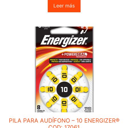
o
Leer más
u
t
o
f
5
PILA PARA AUDÍFONO – 10 ENERGIZER®
COD: 17061