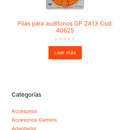
Pilas para audífonos GP ZA13 Cod:
40625
0
o
Leer más
u
t
o
f
5
Categorías
Accesorios
Accesorios Gamers
Adaptador