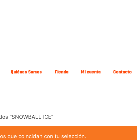
Quiénes Somos
Tienda
Mi cuenta
Contacto
ados “SNOWBALL ICE”
s que coincidan con tu selección.