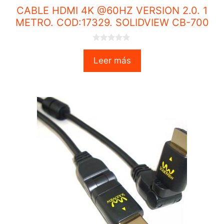
CABLE HDMI 4K @60HZ VERSION 2.0. 1
METRO. COD:17329. SOLIDVIEW CB-700
0
o
Leer más
u
t
o
f
5