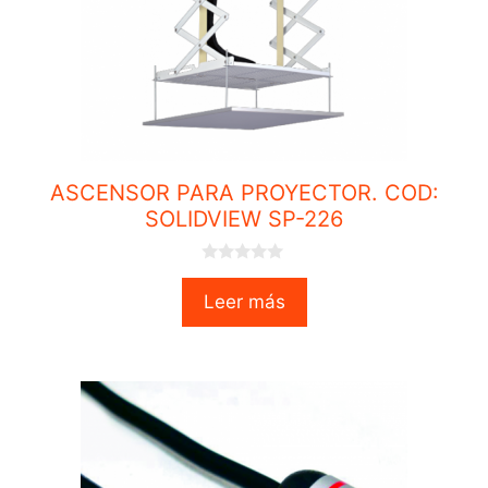
ASCENSOR PARA PROYECTOR. COD:
SOLIDVIEW SP-226
0
o
Leer más
u
t
o
f
5