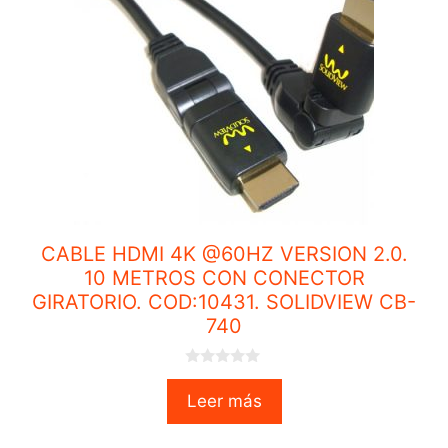
CABLE HDMI 4K @60HZ VERSION 2.0.
10 METROS CON CONECTOR
GIRATORIO. COD:10431. SOLIDVIEW CB-
740
0
o
Leer más
u
t
o
f