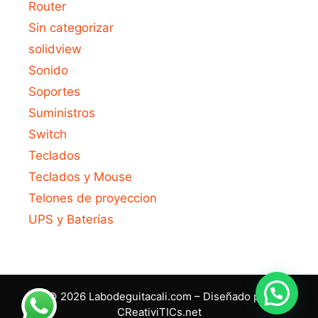
Router
Sin categorizar
solidview
Sonido
Soportes
Suministros
Switch
Teclados
Teclados y Mouse
Telones de proyeccion
UPS y Baterías
© 2026 Labodeguitacali.com – Diseñado por
CReativiTICs.net