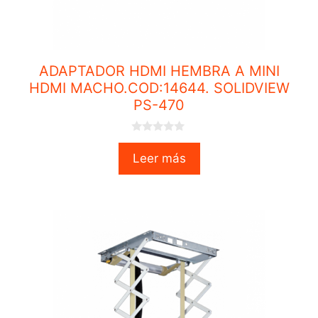
ADAPTADOR HDMI HEMBRA A MINI
HDMI MACHO.COD:14644. SOLIDVIEW
PS-470
0
o
Leer más
u
t
o
f
5