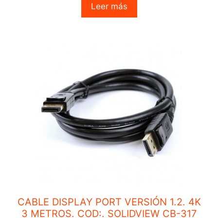
o
Leer más
u
t
o
f
5
CABLE DISPLAY PORT VERSIÓN 1.2. 4K
3 METROS. COD:. SOLIDVIEW CB-317