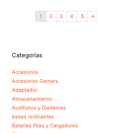
5
1
2
3
4
5
→
Categorías
Accesorios
Accesorios Gamers
Adaptador
Almacenamiento
Audifonos y Diademas
bases reclinables
Baterías Pilas y Cargadores