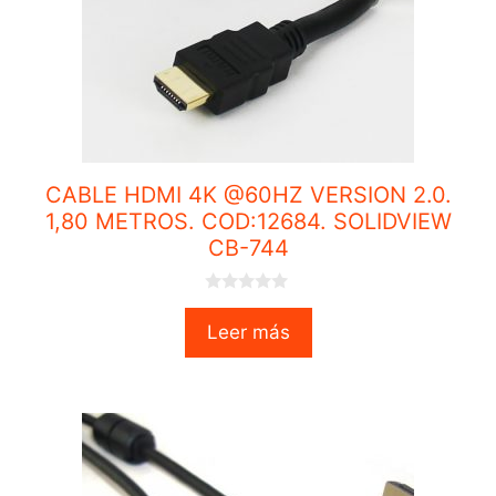
CABLE HDMI 4K @60HZ VERSION 2.0.
1,80 METROS. COD:12684. SOLIDVIEW
CB-744
0
o
Leer más
u
t
o
f
5