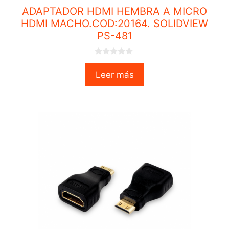
ADAPTADOR HDMI HEMBRA A MICRO
HDMI MACHO.COD:20164. SOLIDVIEW
PS-481
0
o
Leer más
u
t
o
f
5