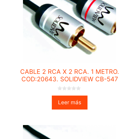
CABLE 2 RCA X 2 RCA. 1 METRO.
COD:20643. SOLIDVIEW CB-547
0
o
Leer más
u
t
o
f
5