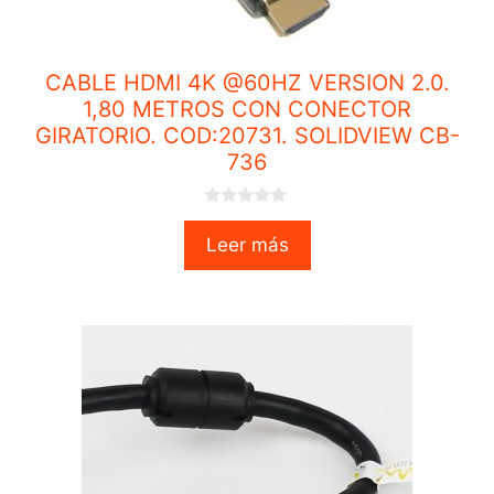
CABLE HDMI 4K @60HZ VERSION 2.0.
1,80 METROS CON CONECTOR
GIRATORIO. COD:20731. SOLIDVIEW CB-
736
0
o
Leer más
u
t
o
f
5