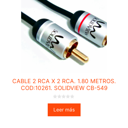
CABLE 2 RCA X 2 RCA. 1.80 METROS.
COD:10261. SOLIDVIEW CB-549
0
o
Leer más
u
t
o
f
5