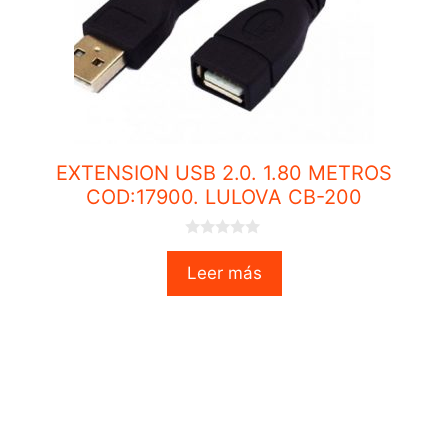
EXTENSION USB 2.0. 1.80 METROS
COD:17900. LULOVA CB-200
0
o
Leer más
u
t
o
f
5