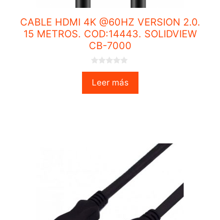
CABLE HDMI 4K @60HZ VERSION 2.0.
15 METROS. COD:14443. SOLIDVIEW
CB-7000
0
o
Leer más
u
t
o
f
5