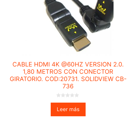
CABLE HDMI 4K @60HZ VERSION 2.0.
1,80 METROS CON CONECTOR
GIRATORIO. COD:20731. SOLIDVIEW CB-
736
0
o
Leer más
u
t
o
f
5