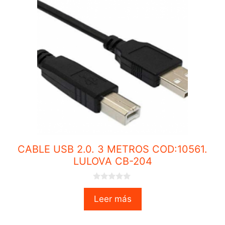
CABLE USB 2.0. 3 METROS COD:10561.
LULOVA CB-204
0
o
Leer más
u
t
o
f