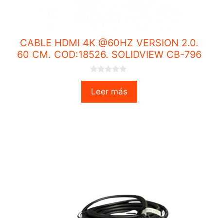
CABLE HDMI 4K @60HZ VERSION 2.0.
60 CM. COD:18526. SOLIDVIEW CB-796
0
o
Leer más
u
t
o
f
5