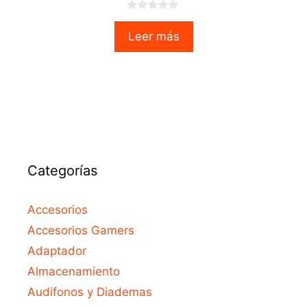
0
o
Leer más
u
t
o
f
5
Categorías
Accesorios
Accesorios Gamers
Adaptador
Almacenamiento
Audifonos y Diademas