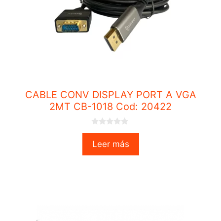
CABLE CONV DISPLAY PORT A VGA
2MT CB-1018 Cod: 20422
0
o
Leer más
u
t
o
f
5