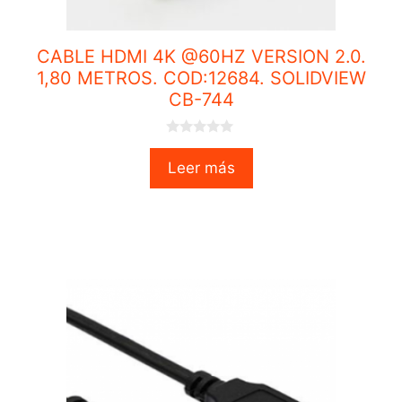
CABLE HDMI 4K @60HZ VERSION 2.0.
1,80 METROS. COD:12684. SOLIDVIEW
CB-744
0
o
Leer más
u
t
o
f
5