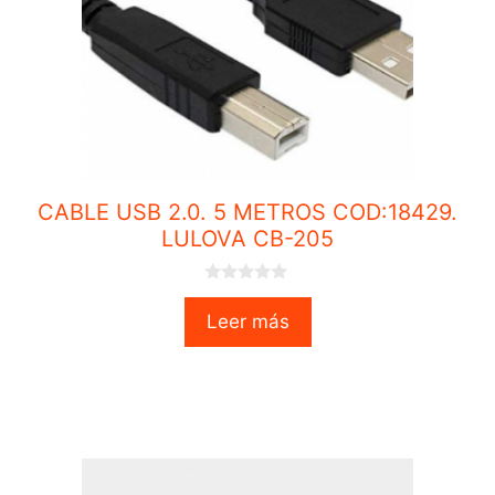
CABLE USB 2.0. 5 METROS COD:18429.
LULOVA CB-205
0
o
Leer más
u
t
o
f
5