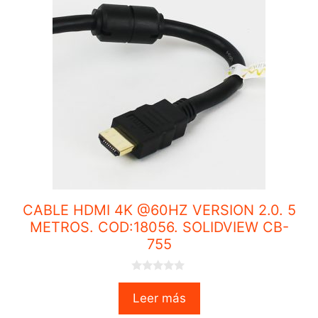
CABLE HDMI 4K @60HZ VERSION 2.0. 5
METROS. COD:18056. SOLIDVIEW CB-
755
0
o
Leer más
u
t