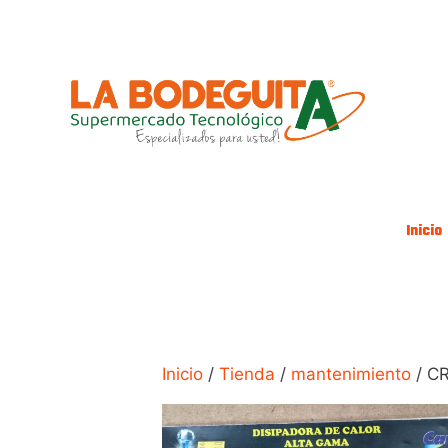
Saltar
al
contenido
Inicio
Inicio
/
Tienda
/
mantenimiento
/ C