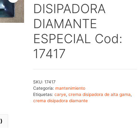
DISIPADORA
DIAMANTE
ESPECIAL Cod:
17417
SKU:
17417
Categoría:
mantenimiento
Etiquetas:
carye
,
crema disipadora de alta gama
,
crema disipadora diamante
)