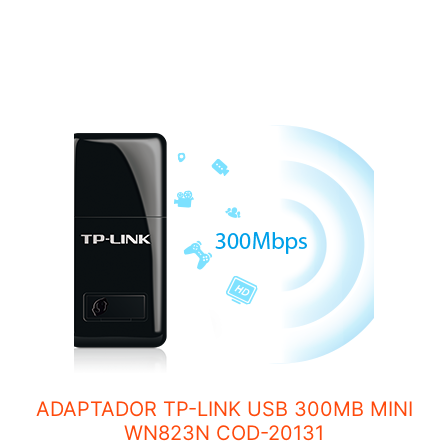
o
f
5
ADAPTADOR TP-LINK USB 300MB MINI
WN823N COD-20131