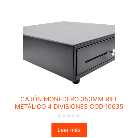
CAJÓN MONEDERO 350MM RIEL
METÁLICO 4 DIVISIONES COD:10635
0
o
Leer más
u
t