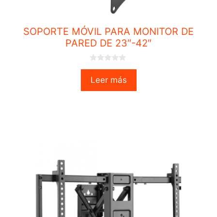
SOPORTE MÓVIL PARA MONITOR DE
PARED DE 23″-42″
0
o
Leer más
u
t
o
f
5