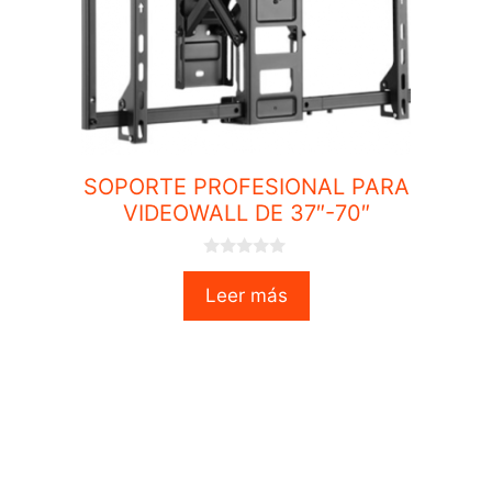
SOPORTE PROFESIONAL PARA
VIDEOWALL DE 37″-70″
0
o
Leer más
u
t
o
f
5