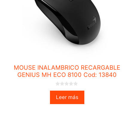
MOUSE INALAMBRICO RECARGABLE
GENIUS MH ECO 8100 Cod: 13840
0
o
Leer más
u
t
o
f
5