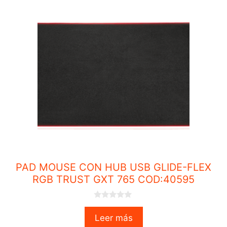
PAD MOUSE CON HUB USB GLIDE-FLEX
RGB TRUST GXT 765 COD:40595
0
o
Leer más
u
t