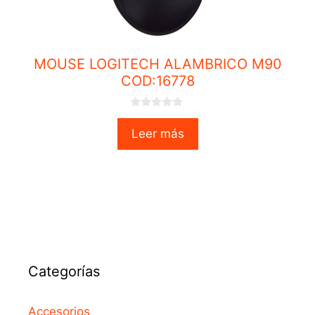
MOUSE LOGITECH ALAMBRICO M90
COD:16778
0
o
Leer más
u
t
o
f
5
Categorías
Accesorios