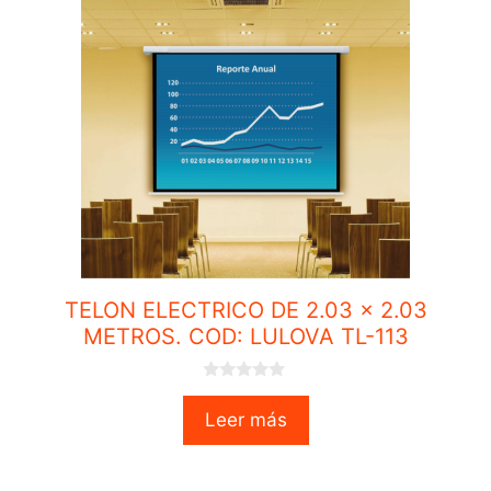
TELON ELECTRICO DE 2.03 x 2.03
METROS. COD: LULOVA TL-113
0
o
Leer más
u
t
o
f
5