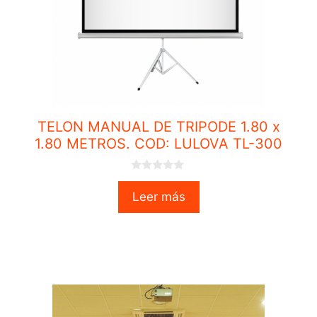
TELON MANUAL DE TRIPODE 1.80 x
1.80 METROS. COD: LULOVA TL-300
0
o
Leer más
u
t
o
f
5