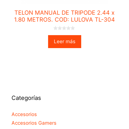
TELON MANUAL DE TRIPODE 2.44 x
1.80 METROS. COD: LULOVA TL-304
0
o
Leer más
u
t
o
f
5
Categorías
Accesorios
Accesorios Gamers