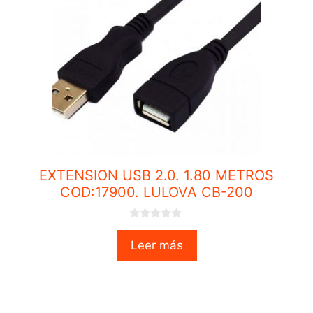
EXTENSION USB 2.0. 1.80 METROS
COD:17900. LULOVA CB-200
0
o
Leer más
u
t
o
f
5