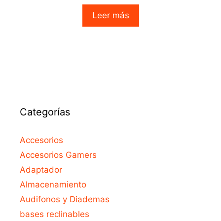
0
o
Leer más
u
t
o
f
5
Categorías
Accesorios
Accesorios Gamers
Adaptador
Almacenamiento
Audifonos y Diademas
bases reclinables