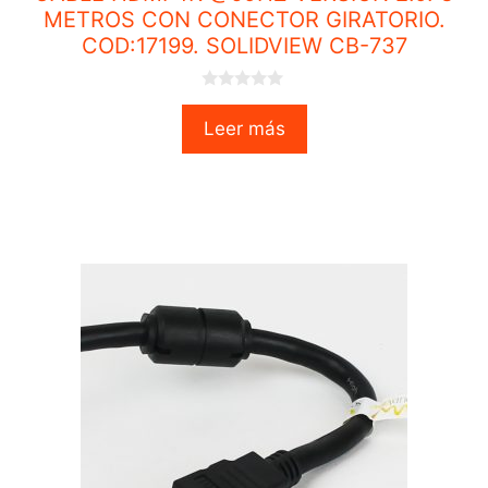
METROS CON CONECTOR GIRATORIO.
COD:17199. SOLIDVIEW CB-737
0
o
Leer más
u
t
o
f
5