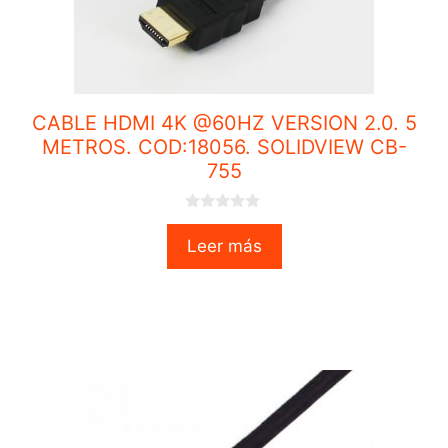
CABLE HDMI 4K @60HZ VERSION 2.0. 5
METROS. COD:18056. SOLIDVIEW CB-
755
0
o
Leer más
u
t
o
f
5