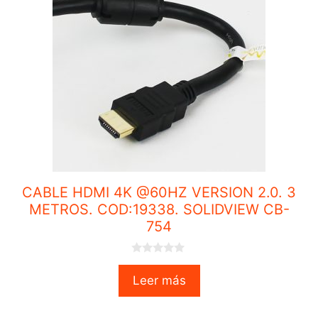
CABLE HDMI 4K @60HZ VERSION 2.0. 3
METROS. COD:19338. SOLIDVIEW CB-
754
0
o
Leer más
u
t
o
f