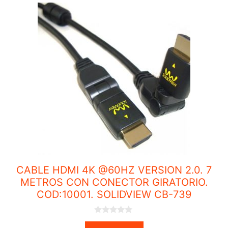
CABLE HDMI 4K @60HZ VERSION 2.0. 7
METROS CON CONECTOR GIRATORIO.
COD:10001. SOLIDVIEW CB-739
0
o