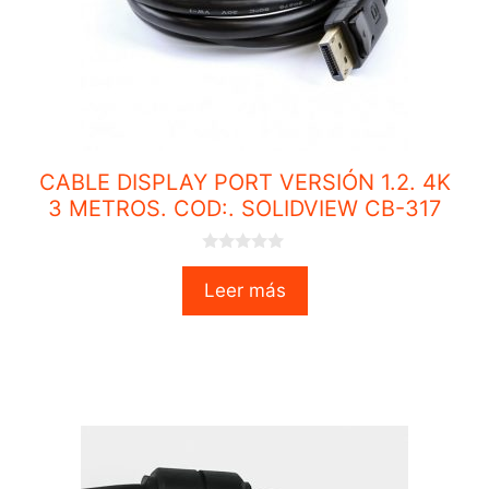
CABLE DISPLAY PORT VERSIÓN 1.2. 4K
3 METROS. COD:. SOLIDVIEW CB-317
0
o
Leer más
u
t
o
f
5