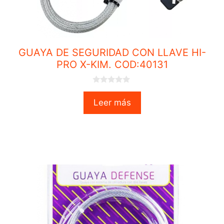
GUAYA DE SEGURIDAD CON LLAVE HI-
PRO X-KIM. COD:40131
0
o
Leer más
u
t
o
f
5