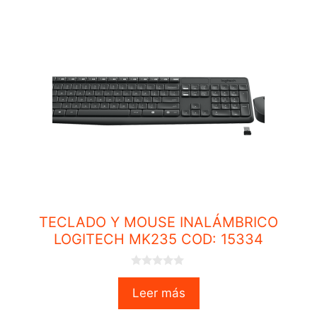
TECLADO Y MOUSE INALÁMBRICO
LOGITECH MK235 COD: 15334
0
o
Leer más
u
t
o