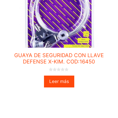
GUAYA DE SEGURIDAD CON LLAVE
DEFENSE X-KIM. COD:16450
0
o
Leer más
u
t
o
f
5