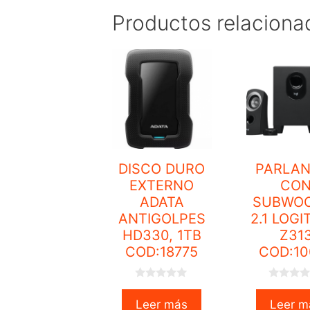
Productos relaciona
DISCO DURO
PARLAN
EXTERNO
CO
ADATA
SUBWO
ANTIGOLPES
2.1 LOG
HD330, 1TB
Z31
COD:18775
COD:10
0
0
o
o
Leer más
Leer m
u
u