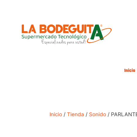
Saltar
al
contenido
Inicio
Inicio
/
Tienda
/
Sonido
/ PARLANTE