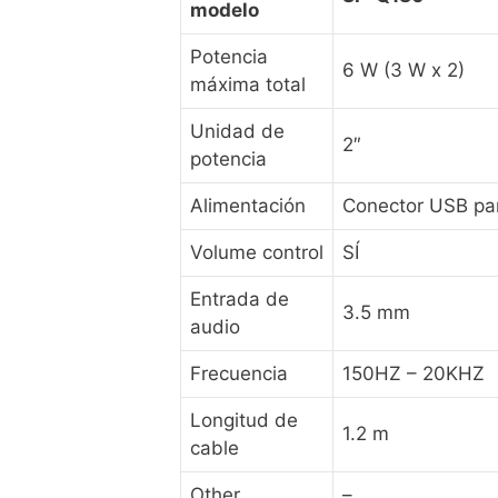
modelo
Potencia
6 W (3 W x 2)
máxima total
Unidad de
2″
potencia
Alimentación
Conector USB para
Volume control
SÍ
Entrada de
3.5 mm
audio
Frecuencia
150HZ – 20KHZ
Longitud de
1.2 m
cable
Other
–