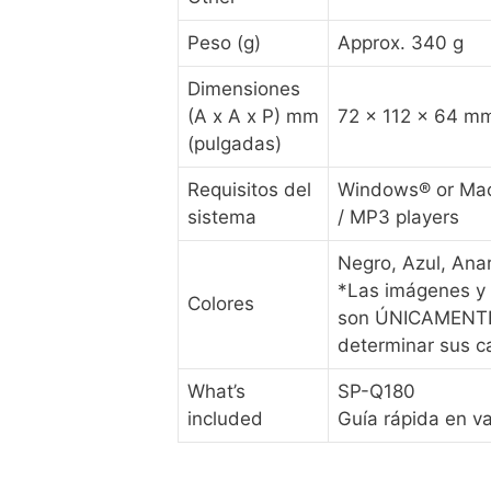
Peso (g)
Approx. 340 g
Dimensiones
(A x A x P) mm
72 x 112 x 64 mm
(pulgadas)
Requisitos del
Windows® or Mac®
sistema
/ MP3 players
Negro, Azul, Ana
*Las imágenes y 
Colores
son ÚNICAMENTE p
determinar sus ca
What’s
SP-Q180
included
Guía rápida en v