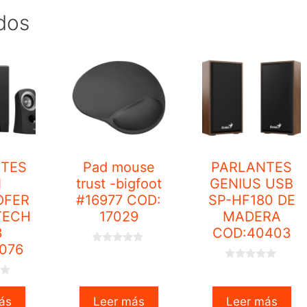
dos
TES
Pad mouse
PARLANTES
N
trust -bigfoot
GENIUS USB
OFER
#16977 COD:
SP-HF180 DE
ITECH
17029
MADERA
3
COD:40403
076
0
o
0
u
o
t
u
o
t
f
ás
Leer más
Leer más
o